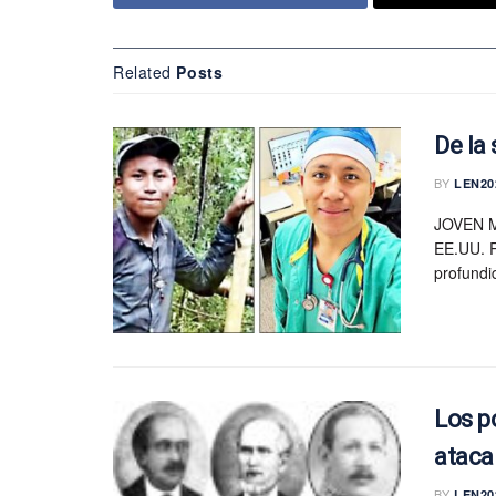
Related
Posts
De la
BY
LEN20
JOVEN 
EE.UU. R
profundi
Los p
ataca
BY
LEN20