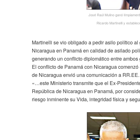
José Raúl Mulino ganó límpiament
Ricardo Martinelli y estable
Martinelli se vio obligado a pedir asilo político
Nicaragua en Panamá en calidad de asilado polít
generando un conflicto diplomático entre ambos 
El conflicto de Panamá con Nicaragua comenzó e
de Nicaragua envió una comunicación a RR.EE.
«…este Ministerio transmite que el Ex-Presidente
República de Nicaragua en Panamá, por consider
riesgo inminente su Vida, integridad física y seg