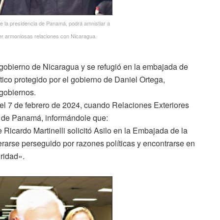
e la presidencia de Panamá, podrá amnistiar a
cer armoniosas relaciones con Nicaragua.
 al gobierno de Nicaragua y se refugió en la embajada de
ico protegido por el gobierno de Daniel Ortega,
gobiernos.
l 7 de febrero de 2024, cuando Relaciones Exteriores
 de Panamá, informándole que:
 Ricardo Martinelli solicitó Asilo en la Embajada de la
arse perseguido por razones políticas y encontrarse en
uridad».