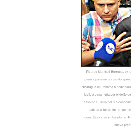
Ricardo Martinelli Berrocal, ex
prensa panameña cuando apresu
Nicaragua en Panamá a pedir asilo
justicia panameña por el delito d
caso de su asilo político concedi
países al borde de romper re
«consultas» a su embajador en Nic
nuevo presi