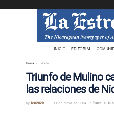
INICIO
EDITORIAL
COMUNI
Home
Estrella
Triunfo de Mulino 
las relaciones de 
by
len2020
11 de mayo de 2024
in
Estrella
,
Nic