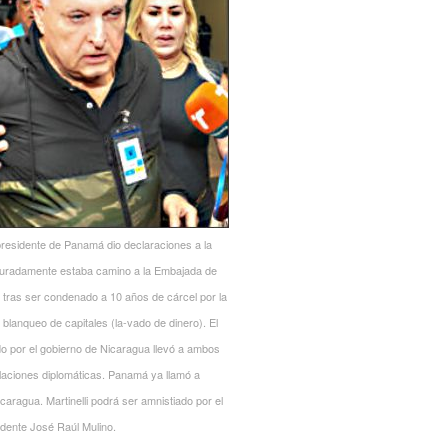
-presidente de Panamá dio declaraciones a la
radamente estaba camino a la Embajada de
 tras ser condenado a 10 años de cárcel por la
e blanqueo de capitales (la-vado de dinero). El
do por el gobierno de Nicaragua llevó a ambos
laciones diplomáticas. Panamá ya llamó a
aragua. Martinelli podrá ser amnistiado por el
dente José Raúl Mulino.