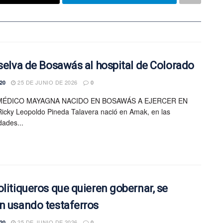
 selva de Bosawás al hospital de Colorado
25 DE JUNIO DE 2026
20
0
MÉDICO MAYAGNA NACIDO EN BOSAWÁS A EJERCER EN
icky Leopoldo Pineda Talavera nació en Amak, en las
dades...
olitiqueros que quieren gobernar, se
n usando testaferros
25 DE JUNIO DE 2026
20
0