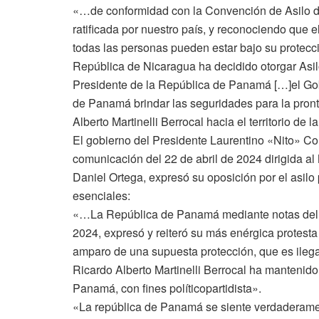
«…de conformidad con la Convención de Asilo de
ratificada por nuestro país, y reconociendo que e
todas las personas pueden estar bajo su protecci
República de Nicaragua ha decidido otorgar Asilo
Presidente de la República de Panamá […]el Gob
de Panamá brindar las seguridades para la pront
Alberto Martinelli Berrocal hacia el territorio d
El gobierno del Presidente Laurentino «Nito» C
comunicación del 22 de abril de 2024 dirigida al
Daniel Ortega, expresó su oposición por el asilo p
esenciales:
«…La República de Panamá mediante notas del 9 
2024, expresó y reiteró su más enérgica protesta 
amparo de una supuesta protección, que es ilega
Ricardo Alberto Martinelli Berrocal ha manteni
Panamá, con fines políticopartidista».
«La república de Panamá se siente verdaderamente