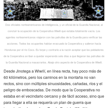
Dos oficiales norteamericanos de inteligencia, y un oficial de la Guardia Nacional, al
concluir la ocupación de la Cooperativa Wiwilí que estaba totalmente vacía. Los
agentes norteamericanos viajaron con las patrullas de la Guardia para verificar las
acciones. Todos los ocupantes habían evacuado la Cooperativa y salieron hacia
Honduras por el río Coco. Es torpe y contrario a la razón aceptar que los pobladores
de la Cooperativa se iban a quedar esperando seis días a que llegaran las patrullas de
la Guardia Nacional a masacrarlos. Abajo otro aspecto de la Cooperativa de Wiwilí.
Desde Jinotega a Wiwilí, en línea recta, hay poco más de
60 kilómetros, pero los caminos en la montaña no van
rectos, sino con múltiples sinuosidades, cañadas, ríos y el
peligro de emboscadas. De modo que la Cooperativa no
estaba en el vecindario cercano y de fácil acceso, sino que
para llegar a ella se requería un plan de guerra que