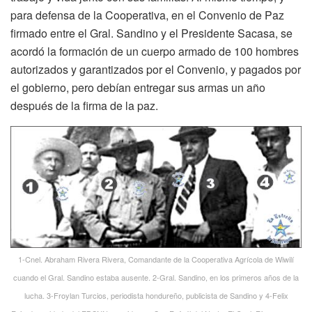
para defensa de la Cooperativa, en el Convenio de Paz
firmado entre el Gral. Sandino y el Presidente Sacasa, se
acordó la formación de un cuerpo armado de 100 hombres
autorizados y garantizados por el Convenio, y pagados por
el gobierno, pero debían entregar sus armas un año
después de la firma de la paz.
1-Cnel. Abraham Rivera Rivera, Comandante de la Cooperativa Agrícola de Wiwilí
cuando el Gral. Sandino estaba ausente. 2-Gral. Sandino, en los primeros años de la
lucha. 3-Froylan Turcios, periodista hondureño, publicista de Sandino y 4-Felix