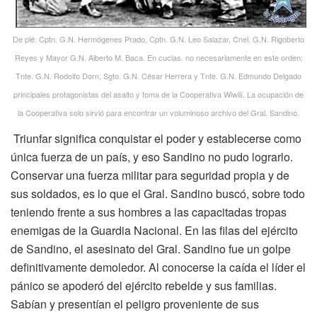
De pié: Cptn. G.N. Hermógenes Prado, Cptn. G.N. Leo Salazar, Cnel. G.N. Rigoberto
Reyes y Mayor G.N. Alberto M. Baca. En cuclas. no necesariamente en este orden:
Tnte. G.N. Rodolfo Dorn, Sgto. G.N. César Herrera y Tnte. G.N. Edmundo Delgado
principales protagonistas del asalto y toma de la Cooperativa Wiwilí. La ocupación de
la Cooperativa solo sirvió para encontrar un voluminoso archivo del Gral. Sandino.
Triunfar significa conquistar el poder y establecerse como
única fuerza de un país, y eso Sandino no pudo lograrlo.
Conservar una fuerza militar para seguridad propia y de
sus soldados, es lo que el Gral. Sandino buscó, sobre todo
teniendo frente a sus hombres a las capacitadas tropas
enemigas de la Guardia Nacional. En las filas del ejército
de Sandino, el asesinato del Gral. Sandino fue un golpe
definitivamente demoledor. Al conocerse la caída el líder el
pánico se apoderó del ejército rebelde y sus familias.
Sabían y presentían el peligro proveniente de sus