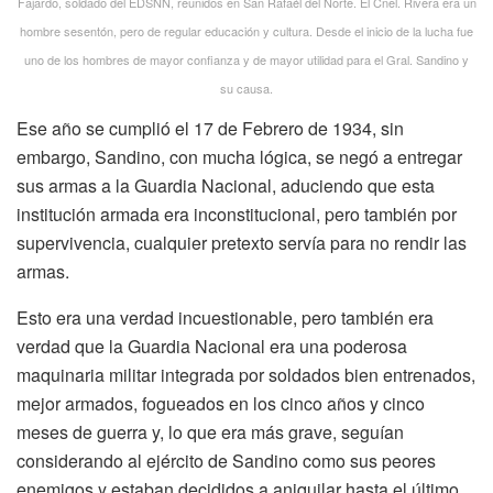
Fajardo, soldado del EDSNN, reunidos en San Rafaél del Norte. El Cnel. Rivera era un
hombre sesentón, pero de regular educación y cultura. Desde el inicio de la lucha fue
uno de los hombres de mayor confianza y de mayor utilidad para el Gral. Sandino y
su causa.
Ese año se cumplió el 17 de Febrero de 1934, sin
embargo, Sandino, con mucha lógica, se negó a entregar
sus armas a la Guardia Nacional, aduciendo que esta
institución armada era inconstitucional, pero también por
supervivencia, cualquier pretexto servía para no rendir las
armas.
Esto era una verdad incuestionable, pero también era
verdad que la Guardia Nacional era una poderosa
maquinaria militar integrada por soldados bien entrenados,
mejor armados, fogueados en los cinco años y cinco
meses de guerra y, lo que era más grave, seguían
considerando al ejército de Sandino como sus peores
enemigos y estaban decididos a aniquilar hasta el último