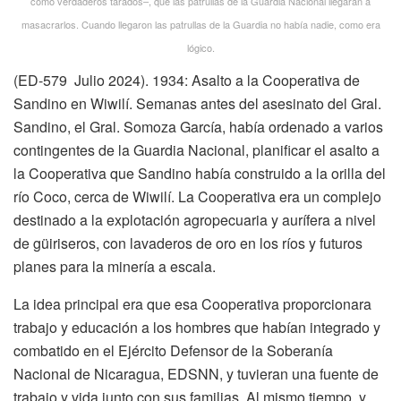
como verdaderos tarados–, que las patrullas de la Guardia Nacional llegaran a
masacrarlos. Cuando llegaron las patrullas de la Guardia no había nadie, como era
lógico.
(ED-579 Julio 2024). 1934: Asalto a la Cooperativa de
Sandino en Wiwilí. Semanas antes del asesinato del Gral.
Sandino, el Gral. Somoza García, había ordenado a varios
contingentes de la Guardia Nacional, planificar el asalto a
la Cooperativa que Sandino había construido a la orilla del
río Coco, cerca de Wiwilí. La Cooperativa era un complejo
destinado a la explotación agropecuaria y aurífera a nivel
de güiriseros, con lavaderos de oro en los ríos y futuros
planes para la minería a escala.
La idea principal era que esa Cooperativa proporcionara
trabajo y educación a los hombres que habían integrado y
combatido en el Ejército Defensor de la Soberanía
Nacional de Nicaragua, EDSNN, y tuvieran una fuente de
trabajo y vida junto con sus familias. Al mismo tiempo, y