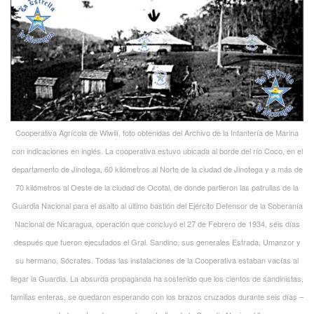
Cooperativa Agrícola de Wiwilí, foto obtenidas del Archivo de la Infantería de Marina
con indicaciones en inglés. La cooperativa estuvo ubicada al borde del río Coco, en el
departamento de Jinotega, 60 kilómetros al Norte de la ciudad de Jinotega y a más de
70 kilómetros al Oeste de la ciudad de Ocotal, de donde partieron las patrullas de la
Guardia Nacional para el asalto al último bastión del Ejército Defensor de la Soberanía
Nacional de Nicaragua, operación que concluyó el 27 de Febrero de 1934, séis días
después que fueron ejecutados el Gral. Sandino, sus generales Estrada, Umanzor y
su hermano, Sócrates. Todas las instalaciones de la Cooperativa estaban vacías al
llegar la Guardia. La absurda propaganda ha sostenido que los cientos de sandinistas,
familias enteras, se quedaron esperando con los brazos cruzados durante seis días –