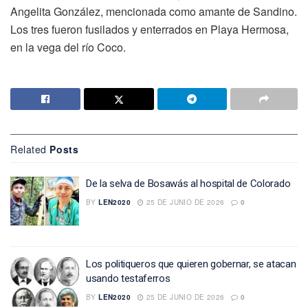
Angelita González, mencionada como amante de Sandino.
Los tres fueron fusilados y enterrados en Playa Hermosa,
en la vega del río Coco.
Related
Posts
De la selva de Bosawás al hospital de Colorado
BY
LEN2020
25 DE JUNIO DE 2026
0
Los politiqueros que quieren gobernar, se atacan
usando testaferros
BY
LEN2020
25 DE JUNIO DE 2026
0