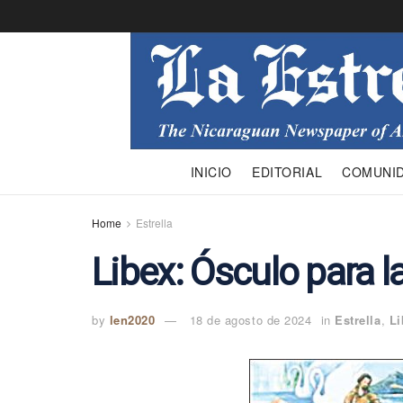
INICIO
EDITORIAL
COMUNI
Home
Estrella
Libex: Ósculo para l
by
len2020
18 de agosto de 2024
in
Estrella
,
Li