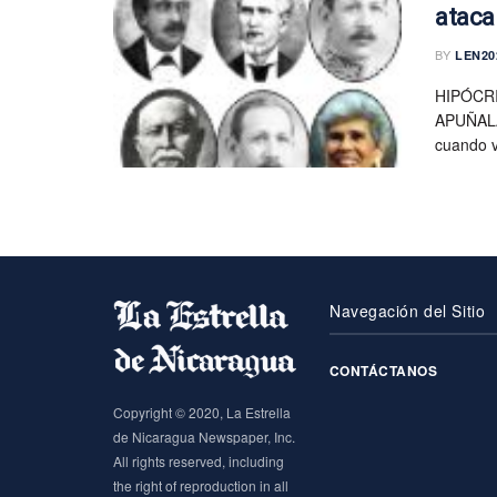
ataca
BY
LEN20
HIPÓCR
APUÑALA
cuando vi
Navegación del Sitio
CONTÁCTANOS
Copyright © 2020, La Estrella
de Nicaragua Newspaper, Inc.
All rights reserved, including
the right of reproduction in all