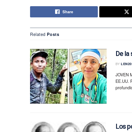
Share
Related
Posts
De la
BY
LEN20
JOVEN 
EE.UU. R
profundi
Los p