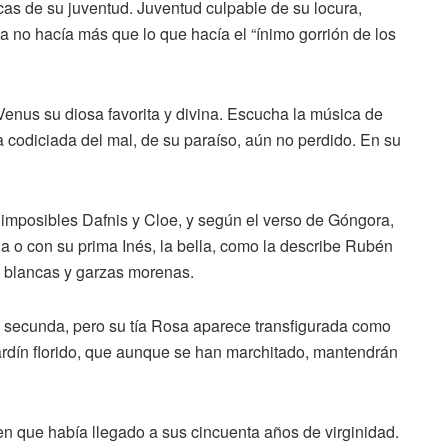
icas de su juventud. Juventud culpable de su locura,
ta no hacía más que lo que hacía el “ínimo gorrión de los
 Venus su diosa favorita y divina. Escucha la música de
la codiciada del mal, de su paraíso, aún no perdido. En su
e imposibles Dafnis y Cloe, y según el verso de Góngora,
na o con su prima Inés, la bella, como la describe Rubén
s blancas y garzas morenas.
o secunda, pero su tía Rosa aparece transfigurada como
jardín florido, que aunque se han marchitado, mantendrán
en que había llegado a sus cincuenta años de virginidad.