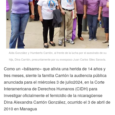
Aída González y Humberto Carrión, al frente de la lucha por el asesinato de su
hija, Dina Carrión, presuntamente por su exesposo Juan Carlos Siles Saravia.
Como un «bálsamo» que alivia una herida de 14 años y
tres meses, siente la familia Carrión la audiencia pública
anunciada para el miércoles 3 de julio2024, en la Corte
Interamericana de Derechos Humanos (CIDH) para
investigar oficialmente el femicidio de la nicaragüense
Dina Alexandra Carrión González, ocurrido el 3 de abril de
2010 en Managua