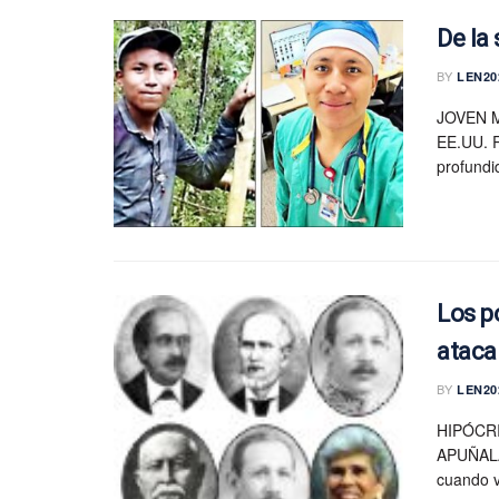
De la
BY
LEN20
JOVEN 
EE.UU. R
profundi
Los p
ataca
BY
LEN20
HIPÓCR
APUÑALA
cuando vi