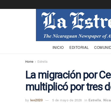
INICIO
EDITORIAL
COMUNI
Home
Estrella
La migración por C
multiplicó por tres 
by
len2020
5 de mayo de 2026
in
Estrella
,
Nica