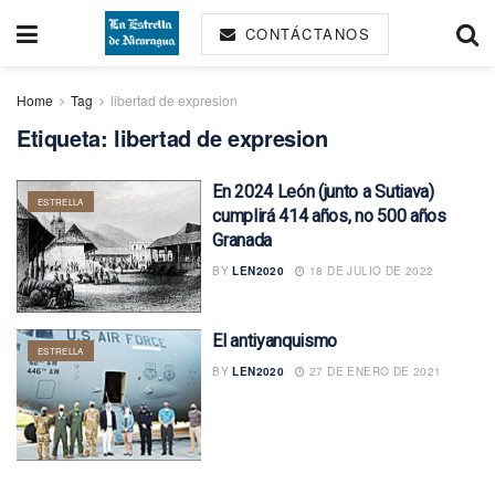
CONTÁCTANOS
Home
Tag
libertad de expresion
Etiqueta:
libertad de expresion
En 2024 León (junto a Sutiava)
ESTRELLA
cumplirá 414 años, no 500 años
Granada
BY
LEN2020
18 DE JULIO DE 2022
El antiyanquismo
ESTRELLA
BY
LEN2020
27 DE ENERO DE 2021