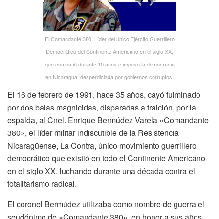
El Comandante 380, Líder del único Ejército Guerrillero
Democrático del Continente Americano en el siglo XX,
que combatió durante 10 años e impuso la democracia
en Nicaragua, desperdiciada por gobiernos corruptos.
El 16 de febrero de 1991, hace 35 años, cayó fulminado
por dos balas magnicidas, disparadas a traición, por la
espalda, al Cnel. Enrique Bermúdez Varela «Comandante
380», el líder militar indiscutible de la Resistencia
Nicaragüense, La Contra, único movimiento guerrillero
democrático que existió en todo el Continente Americano
en el siglo XX, luchando durante una década contra el
totalitarismo radical.
El coronel Bermúdez utilizaba como nombre de guerra el
seudónimo de «Comandante 380», en honor a sus años