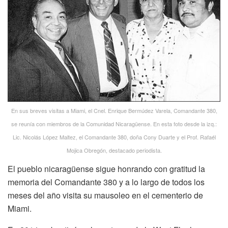
En sus breves visitas a Miami, el Cnel. Enrique Bermúdez Varela, Comandante 380,
se reunía con miembros de la Comunidad Nicaragüense. En esta foto desde la izq.:
Lic. Nicolás López Maltez, el Comandante 380, doña Cony Duarte y el Prof. Rafaél
Mojica Obregón, destacado periodista.
El pueblo nicaragüense sigue honrando con gratitud la
memoria del Comandante 380 y a lo largo de todos los
meses del año visita su mausoleo en el cementerio de
Miami.