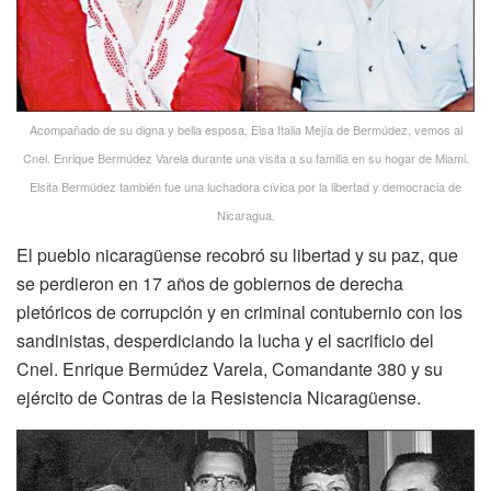
Acompañado de su digna y bella esposa, Elsa Italia Mejía de Bermúdez, vemos al
Cnel. Enrique Bermúdez Varela durante una visita a su familia en su hogar de Miami.
Elsita Bermúdez también fue una luchadora cívica por la libertad y democracia de
Nicaragua.
El pueblo nicaragüense recobró su libertad y su paz, que
se perdieron en 17 años de gobiernos de derecha
pletóricos de corrupción y en criminal contubernio con los
sandinistas, desperdiciando la lucha y el sacrificio del
Cnel. Enrique Bermúdez Varela, Comandante 380 y su
ejército de Contras de la Resistencia Nicaragüense.