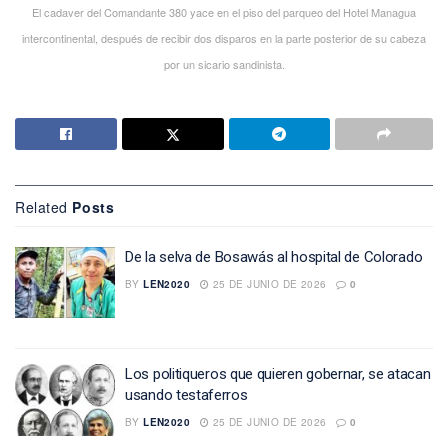
El cadaver del Comandante 380 yace en el piso del parqueo del Hotel Managua
intercontinental, después de recibir dos disparos en la parte posterior de su cabeza
por un sicario sandinista.
Related
Posts
De la selva de Bosawás al hospital de Colorado
BY
LEN2020
25 DE JUNIO DE 2026
0
Los politiqueros que quieren gobernar, se atacan
usando testaferros
BY
LEN2020
25 DE JUNIO DE 2026
0