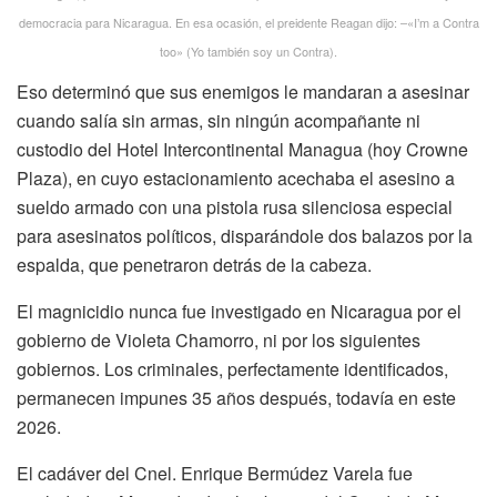
democracia para Nicaragua. En esa ocasión, el preidente Reagan dijo: –«I’m a Contra
too» (Yo también soy un Contra).
Eso determinó que sus enemigos le mandaran a asesinar
cuando salía sin armas, sin ningún acompañante ni
custodio del Hotel Intercontinental Managua (hoy Crowne
Plaza), en cuyo estacionamiento acechaba el asesino a
sueldo armado con una pistola rusa silenciosa especial
para asesinatos políticos, disparándole dos balazos por la
espalda, que penetraron detrás de la cabeza.
El magnicidio nunca fue investigado en Nicaragua por el
gobierno de Violeta Chamorro, ni por los siguientes
gobiernos. Los criminales, perfectamente identificados,
permanecen impunes 35 años después, todavía en este
2026.
El cadáver del Cnel. Enrique Bermúdez Varela fue