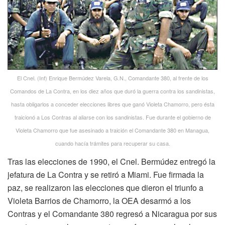
El Cnel. (Inf) Enrique Bermúdez Varela, G.N., Comandante 380, al frente de los
Comandos de La Contra, en los diez años que duró la guerra contra los sandinistas,
hasta obligarlos a conceder elecciones libres que ganó Violeta Chamorro, pero ésta
traicionó a Los Contras al aliarse con los sandinistas. Fue durante el gobierno de
Violeta Chamorro que fue asesinado a traición el Comandante 380 en Managua,
cuando hacía trámites para recuperar su casa.
Tras las elecciones de 1990, el Cnel. Bermúdez entregó la
jefatura de La Contra y se retiró a Miami. Fue firmada la
paz, se realizaron las elecciones que dieron el triunfo a
Violeta Barrios de Chamorro, la OEA desarmó a los
Contras y el Comandante 380 regresó a Nicaragua por sus