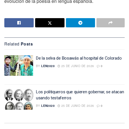
evolución de la poesía en lengua española.
Related
Posts
De la selva de Bosawás al hospital de Colorado
BY
LEN2020
25 DE JUNIO DE 2026
0
Los politiqueros que quieren gobernar, se atacan
usando testaferros
BY
LEN2020
25 DE JUNIO DE 2026
0