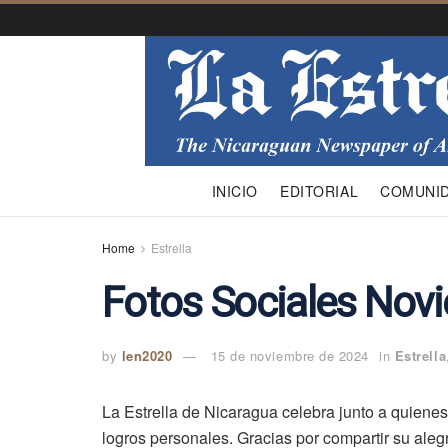
INICIO
EDITORIAL
COMUNI
Home
Estrella
Fotos Sociales Nov
by
len2020
15 de noviembre de 2024
in
Estrella
La Estrella de Nicaragua celebra junto a quiene
logros personales. Gracias por compartir su ale