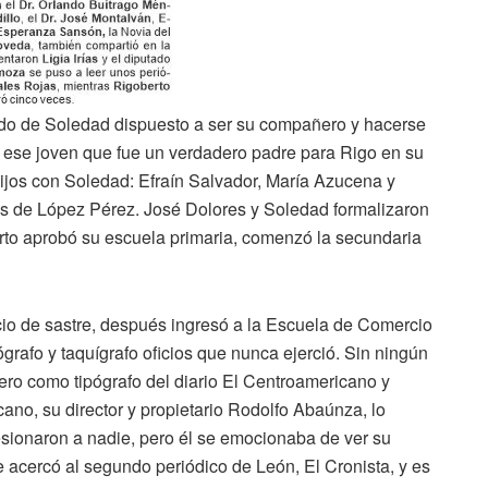
do de Soledad dispuesto a ser su compañero y hacerse
 ese joven que fue un verdadero padre para Rigo en su
hijos con Soledad: Efraín Salvador, María Azucena y
 de López Pérez. José Dolores y Soledad formalizaron
erto aprobó su escuela primaria, comenzó la secundaria
cio de sastre, después ingresó a la Escuela de Comercio
afo y taquígrafo oficios que nunca ejerció. Sin ningún
ero como tipógrafo del diario El Centroamericano y
ano, su director y propietario Rodolfo Abaúnza, lo
sionaron a nadie, pero él se emocionaba de ver su
Se acercó al segundo periódico de León, El Cronista, y es