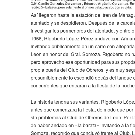
Así llegaron hasta la estación del tren de Manag
atentado y se despidieron. Después de la carcel
investigar los pormenores del atentado, y entre o
1956, Rigoberto López Pérez anduvo con Armand
invitando públicamente en un carro con altoparlan
León en honor del Gral. Somoza. Rigoberto no ha
pero aprovecho esa oportunidad para sus propósito
propia puerta del Club de Obreros, y es muy segu
presumiblemente lo escondió detrás del tanque de
concurrentes que entraran a la fiesta de la noche
La historia tendría sus variantes. Rigoberto Lópe
antes que comenzara la fiesta, de modo que por 
sin problemas al Club de Obreros de León. Por l
de haber andado en «la barata» invitando a la fi
Somoza, recorrido que concluyó frente al Club. Ló