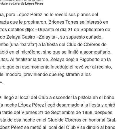
ua, pero López Pérez no le reveló sus planes del
eada que le propinaron, Briones Torres se interesó en
tros detalles dijo: «Durante el día 21 de Septiembre de
o Zelaya Castro «Zelayita», su supuesto cuñado,
tes (una “barata”) a la fiesta del Club de Obreros de
bló en el micrófono, sino que se limitó a acompañarlo,
s. Al finalizar la tarde, Zelaya dejó a Rigoberto en la
ro que en ese momento introdujo el revólver al recinto,
l inodoro, previniendo que registraran a los
».
z llegó al local del Club a esconder la pistola en el baño
la noche López Pérez llegó desarmado a la fiesta y entró
a tarde del Viernes 21 de Septiembre de 1956, después
esta de esa noche en el Club de Obreros en honor al Gral.
pez Pérez se metió al local del Club y se dirigió al baño