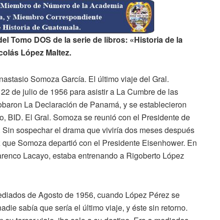
el Tomo DOS de la serie de libros: «Historia de la
icolás López Maltez.
stasio Somoza García. El último viaje del Gral.
2 de julio de 1956 para asistir a La Cumbre de las
obaron La Declaración de Panamá, y se establecieron
o, BID. El Gral. Somoza se reunió con el Presidente de
 Sin sospechar el drama que viviría dos meses después
ez que Somoza departió con el Presidente Eisenhower. En
arenco Lacayo, estaba entrenando a Rigoberto López
mediados de Agosto de 1956, cuando López Pérez se
adie sabía que sería el último viaje, y éste sin retorno.