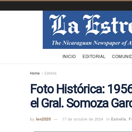
INICIO
EDITORIAL
COMUNI
Home
Estrella
Foto Histórica: 195
el Gral. Somoza Gar
by
len2020
17 de octubre de 2024
in
Estrella
,
F