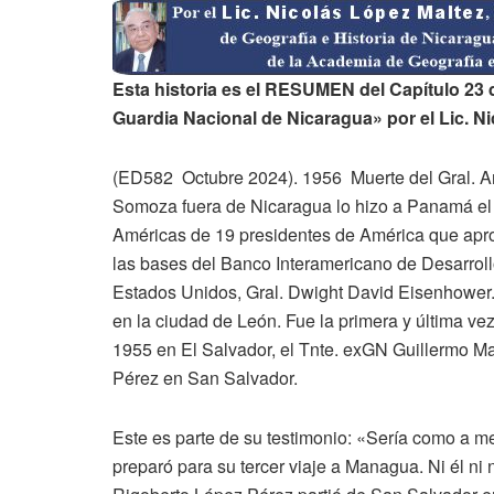
Esta historia es el RESUMEN del Capítulo 23 d
Guardia Nacional de Nicaragua» por el Lic. N
(ED582 Octubre 2024). 1956 Muerte del Gral. Ana
Somoza fuera de Nicaragua lo hizo a Panamá el 2
Américas de 19 presidentes de América que apr
las bases del Banco Interamericano de Desarroll
Estados Unidos, Gral. Dwight David Eisenhower.
en la ciudad de León. Fue la primera y última v
1955 en El Salvador, el Tnte. exGN Guillermo M
Pérez en San Salvador.
Este es parte de su testimonio: «Sería como a 
preparó para su tercer viaje a Managua. Ni él ni n