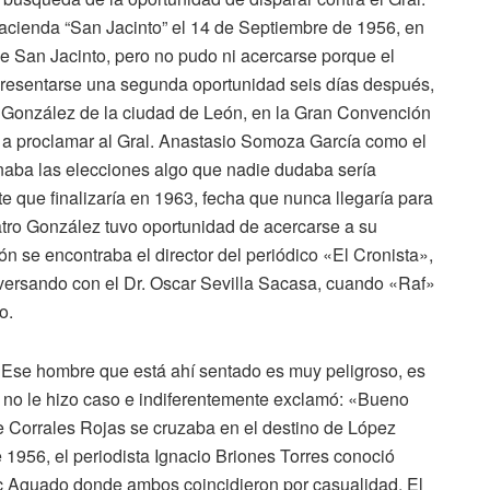
acienda “San Jacinto” el 14 de Septiembre de 1956, en
e San Jacinto, pero no pudo ni acercarse porque el
 presentarse una segunda oportunidad seis días después,
o González de la ciudad de León, en la Gran Convención
ió a proclamar al Gral. Anastasio Somoza García como el
anaba las elecciones algo que nadie dudaba sería
te que finalizaría en 1963, fecha que nunca llegaría para
ro González tuvo oportunidad de acercarse a su
eón se encontraba el director del periódico «El Cronista»,
versando con el Dr. Oscar Sevilla Sacasa, cuando «Raf»
o.
 «Ese hombre que está ahí sentado es muy peligroso, es
 no le hizo caso e indiferentemente exclamó: «Bueno
ue Corrales Rojas se cruzaba en el destino de López
 1956, el periodista Ignacio Briones Torres conoció
oc Aguado donde ambos coincidieron por casualidad. El