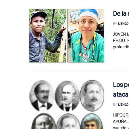
De la
BY
LEN20
JOVEN 
EE.UU. R
profundi
Los p
ataca
BY
LEN20
HIPÓCR
APUÑALA
cuando vi