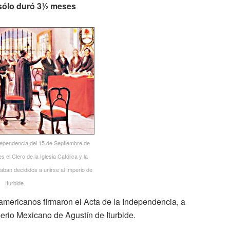
 sólo duró 3½ meses
dependencia del 15 de Septiembre de
 el Clero de la Iglesia Católica y la
staban decididos a unirse al Imperio de
Iturbide.
americanos firmaron el Acta de la Independencia, a
erio Mexicano de Agustín de Iturbide.