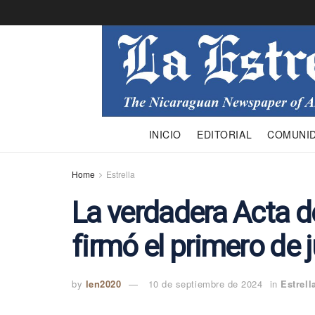
INICIO
EDITORIAL
COMUNI
Home
Estrella
La verdadera Acta 
firmó el primero de 
by
len2020
10 de septiembre de 2024
in
Estrell