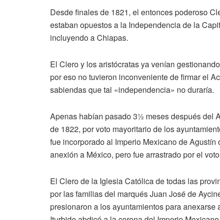
Desde finales de 1821, el entonces poderoso Clero 
estaban opuestos a la Independencia de la Cap
incluyendo a Chiapas.
El Clero y los aristócratas ya venían gestionan
por eso no tuvieron inconveniente de firmar el A
sabiendas que tal «independencia» no duraría.
Apenas habían pasado 3½ meses después del Ac
de 1822, por voto mayoritario de los ayuntamiento
fue incorporado al Imperio Mexicano de Agustín d
anexión a México, pero fue arrastrado por el vot
El Clero de la Iglesia Católica de todas las pro
por las familias del marqués Juan José de Aycin
presionaron a los ayuntamientos para anexarse 
Iturbide abdicó a la corona del Imperio Mexican