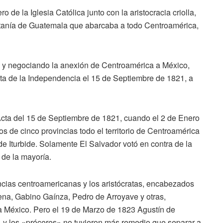
de la Iglesia Católica junto con la aristocracia criolla,
itanía de Guatemala que abarcaba a todo Centroamérica,
do y negociando la anexión de Centroamérica a México,
cta de la Independencia el 15 de Septiembre de 1821, a
ta del 15 de Septiembre de 1821, cuando el 2 de Enero
s de cinco provincias todo el territorio de Centroamérica
e Iturbide. Solamente El Salvador votó en contra de la
o de la mayoría.
vincias centroamericanas y los aristócratas, encabezados
ena, Gabino Gaínza, Pedro de Arroyave y otras,
a México. Pero el 19 de Marzo de 1823 Agustín de
o, y los «próceres» no tuvieron más remedio que separar a