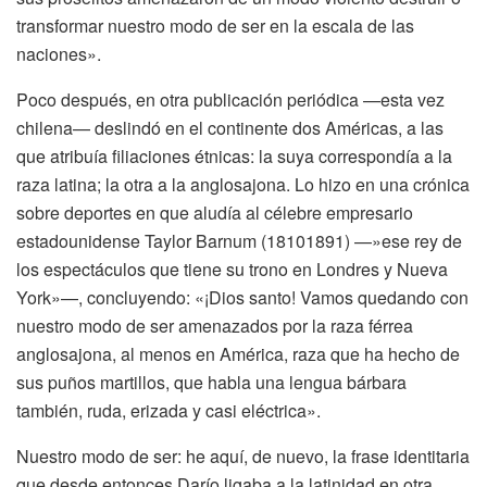
transformar nuestro modo de ser en la escala de las
naciones».
Poco después, en otra publicación periódica —esta vez
chilena— deslindó en el continente dos Américas, a las
que atribuía filiaciones étnicas: la suya correspondía a la
raza latina; la otra a la anglosajona. Lo hizo en una crónica
sobre deportes en que aludía al célebre empresario
estadounidense Taylor Barnum (18101891) —»ese rey de
los espectáculos que tiene su trono en Londres y Nueva
York»—, concluyendo: «¡Dios santo! Vamos quedando con
nuestro modo de ser amenazados por la raza férrea
anglosajona, al menos en América, raza que ha hecho de
sus puños martillos, que habla una lengua bárbara
también, ruda, erizada y casi eléctrica».
Nuestro modo de ser: he aquí, de nuevo, la frase identitaria
que desde entonces Darío ligaba a la latinidad en otra