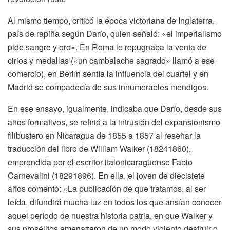
Al mismo tiempo, criticó la época victoriana de Inglaterra,
país de rapiña según Darío, quien señaló: «el imperialismo
pide sangre y oro». En Roma le repugnaba la venta de
cirios y medallas («un cambalache sagrado» llamó a ese
comercio), en Berlín sentía la influencia del cuartel y en
Madrid se compadecía de sus innumerables mendigos.
En ese ensayo, igualmente, indicaba que Darío, desde sus
años formativos, se refirió a la intrusión del expansionismo
filibustero en Nicaragua de 1855 a 1857 al reseñar la
traducción del libro de William Walker (18241860),
emprendida por el escritor italonicaragüense Fabio
Carnevalini (18291896). En ella, el joven de diecisiete
años comentó: «La publicación de que tratamos, al ser
leída, difundirá mucha luz en todos los que ansían conocer
aquel período de nuestra historia patria, en que Walker y
sus prosélitos amenazaron de un modo violento destruir o