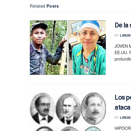
Related
Posts
De la
BY
LEN20
JOVEN 
EE.UU. R
profundi
Los p
ataca
BY
LEN20
HIPÓCR