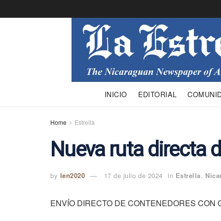
INICIO
EDITORIAL
COMUNI
Home
Estrella
Nueva ruta directa 
by
len2020
17 de julio de 2024
in
Estrella
,
Nica
ENVÍO DIRECTO DE CONTENEDORES CON