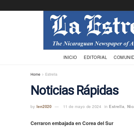
INICIO
EDITORIAL
COMUNI
Home
Estrella
Noticias Rápidas
by
len2020
11 de mayo de 2024
in
Estrella
,
Nic
Cerraron embajada en Corea del Sur