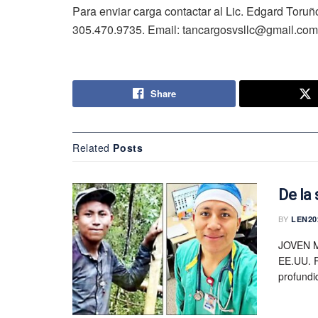
Para enviar carga contactar al Lic. Edgard Toru
305.470.9735. Email: tancargosvsllc@gmail.com,
Share
Related
Posts
De la
BY
LEN20
JOVEN 
EE.UU. R
profundi