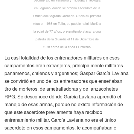
en Logroño, donde se ordenó sacerdote de la
Orden del Sagrado Corazón. Ofició su primera
misa en 1966 en Tuilla, su pueblo natal. Murió a
la edad de 77 años, pretendiendo atacar a una
patrulla de la Guardia el 11 de Diciembre de
1978 cerca de la finca El Infierno.
La casi totalidad de los entrenadores militares en esos
campamentos eran extranjeros, principalmente militares
panameños, chilenos y argentinos; Gaspar García Laviana
se convirtió en uno de los entrenadores que enseñaban
tiro de morteros, de ametralladoras y de lanzacohetes
RPG. Se desconoce dónde García Laviana aprendió el
manejo de esas armas, porque no existe información de
que este sacerdote previamente haya recibido
entrenamiento militar. García Laviana no era el único
sacerdote en esos campamentos, le acompañaban el