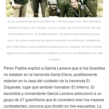
En los campamentos de Costa Rica: No.1-Richard Lugo Kautz. No.2-Benedicto
Meneses Fonseca. No.3-Gaspar García Laviana. No.4-Álvaro Ferrey Pernudi.
No.5-Emiliano Torrez. No.6-Antonio Aráuz. Sicológicamente el uniforme verde-
olivo y las armas modernas, les daba la sensación de poderosos combatientes,
pero todos tenían escasa experiencia para la guerra. Después de tomar el poder,
algunos tuvieron participación en el gobierno, pero en la actualidad todos han sido
purgados.
Pérez Padilla explicó a García Laviana que si los Guardias
no estaban en la hacienda Santa Elena, posiblemente
estarían en la casa del cuidador de la hacienda El
Disparate, lugar que también llamaban El Infierno. El
sacerdote y comandante García Laviana seleccionó a un
grupo de 27 guerrilleros que él consideró eran los mejores
combatientes, columna que dividió en tres escuadras. La