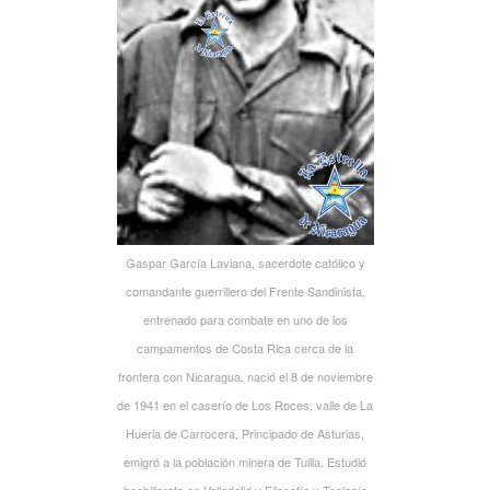
Gaspar García Laviana, sacerdote católico y
comandante guerrillero del Frente Sandinista,
entrenado para combate en uno de los
campamentos de Costa Rica cerca de la
frontera con Nicaragua. nació el 8 de noviembre
de 1941 en el caserío de Los Roces, valle de La
Hueria de Carrocera, Principado de Asturias,
emigró a la población minera de Tuilla. Estudió
bachillerato en Valladolid y Filosofía y Teología