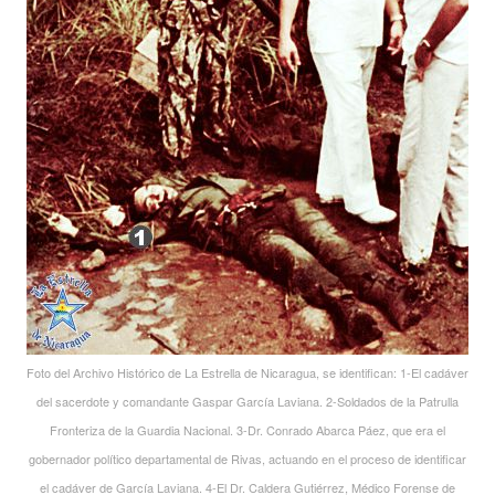
Foto del Archivo Histórico de La Estrella de Nicaragua, se identifican: 1-El cadáver
del sacerdote y comandante Gaspar García Laviana. 2-Soldados de la Patrulla
Fronteriza de la Guardia Nacional. 3-Dr. Conrado Abarca Páez, que era el
gobernador político departamental de Rivas, actuando en el proceso de identificar
el cadáver de García Laviana. 4-El Dr. Caldera Gutiérrez, Médico Forense de