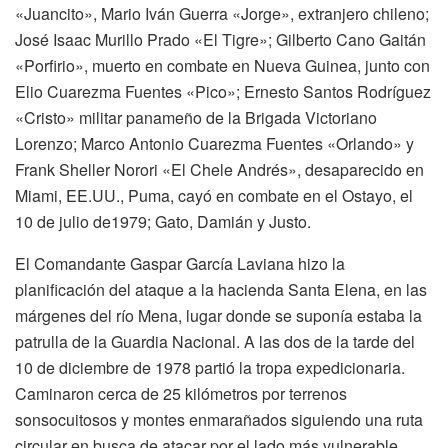
«Juancito», Mario Iván Guerra «Jorge», extranjero chileno;
José Isaac Murillo Prado «El Tigre»; Gilberto Cano Gaitán
«Porfirio», muerto en combate en Nueva Guinea, junto con
Elio Cuarezma Fuentes «Pico»; Ernesto Santos Rodríguez
«Cristo» militar panameño de la Brigada Victoriano
Lorenzo; Marco Antonio Cuarezma Fuentes «Orlando» y
Frank Sheller Norori «El Chele Andrés», desaparecido en
Miami, EE.UU., Puma, cayó en combate en el Ostayo, el
10 de julio de1979; Gato, Damián y Justo.
El Comandante Gaspar García Laviana hizo la
planificación del ataque a la hacienda Santa Elena, en las
márgenes del río Mena, lugar donde se suponía estaba la
patrulla de la Guardia Nacional. A las dos de la tarde del
10 de diciembre de 1978 partió la tropa expedicionaria.
Caminaron cerca de 25 kilómetros por terrenos
sonsocuitosos y montes enmarañados siguiendo una ruta
circular en busca de atacar por el lado más vulnerable.