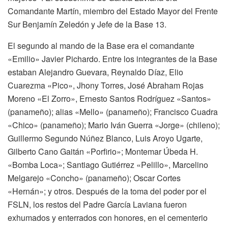
Comandante Martín, miembro del Estado Mayor del Frente
Sur Benjamín Zeledón y Jefe de la Base 13.
El segundo al mando de la Base era el comandante
«Emilio» Javier Pichardo. Entre los integrantes de la Base
estaban Alejandro Guevara, Reynaldo Díaz, Elio
Cuarezma «Pico», Jhony Torres, José Abraham Rojas
Moreno «El Zorro», Ernesto Santos Rodríguez «Santos»
(panameño); alias «Mello» (panameño); Francisco Cuadra
«Chico» (panameño); Mario Iván Guerra «Jorge» (chileno);
Guillermo Segundo Núñez Blanco, Luis Aroyo Ugarte,
Gilberto Cano Gaitán «Porfirio»; Montemar Úbeda H.
«Bomba Loca»; Santiago Gutiérrez «Pelillo», Marcelino
Melgarejo «Concho» (panameño); Oscar Cortes
«Hernán»; y otros. Después de la toma del poder por el
FSLN, los restos del Padre García Laviana fueron
exhumados y enterrados con honores, en el cementerio