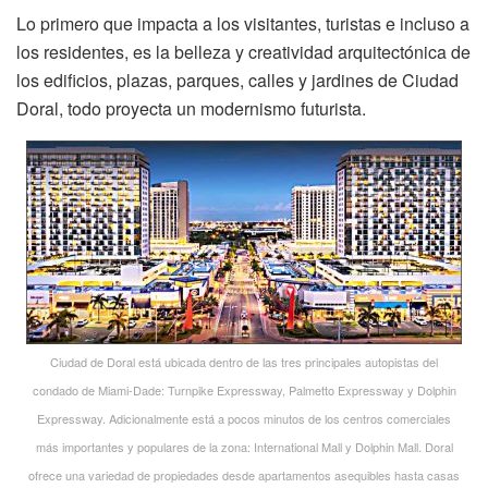
Lo primero que impacta a los visitantes, turistas e incluso a
los residentes, es la belleza y creatividad arquitectónica de
los edificios, plazas, parques, calles y jardines de Ciudad
Doral, todo proyecta un modernismo futurista.
Ciudad de Doral está ubicada dentro de las tres principales autopistas del
condado de Miami-Dade: Turnpike Expressway, Palmetto Expressway y Dolphin
Expressway. Adicionalmente está a pocos minutos de los centros comerciales
más importantes y populares de la zona: International Mall y Dolphin Mall. Doral
ofrece una variedad de propiedades desde apartamentos asequibles hasta casas