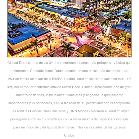
Ciudad Doral es una de las 34 urbes norteamericanas más prósperas y bellas que
conforman el Condado Miami-Dade, además es uno de los más deseables para
vivir en familia en el sur de la Florida. Ciudad Doral se localiza a solo una milla (1.6
km) del Aeropuerto Internacional de Miami-Dade. Ciudad Doral cuenta con un gran
número de tiendas, instituciones financieras y negocios, especialmente
importadores y exportadores, con la facilidad de su proximidad con el aeropuerto.
Las revistas Fortune Small Business y CNN Money colocaron a Doral en lugar
privilegiado entre las 100 ciudades con la mejor mezcla de negocios y ventajas
para un modo de vida favorable entre las miles de ciudades de los Estados
Unidos.