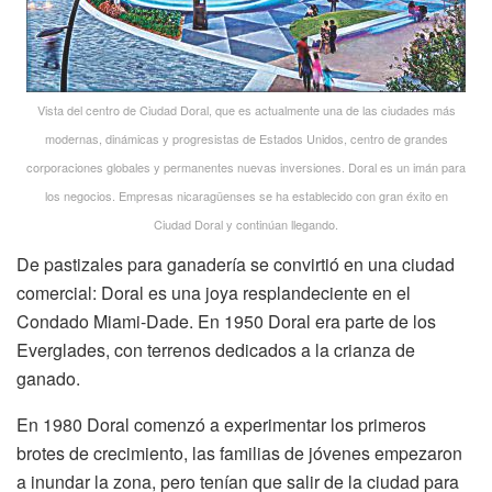
Vista del centro de Ciudad Doral, que es actualmente una de las ciudades más
modernas, dinámicas y progresistas de Estados Unidos, centro de grandes
corporaciones globales y permanentes nuevas inversiones. Doral es un imán para
los negocios. Empresas nicaragüenses se ha establecido con gran éxito en
Ciudad Doral y continúan llegando.
De pastizales para ganadería se convirtió en una ciudad
comercial: Doral es una joya resplandeciente en el
Condado Miami-Dade. En 1950 Doral era parte de los
Everglades, con terrenos dedicados a la crianza de
ganado.
En 1980 Doral comenzó a experimentar los primeros
brotes de crecimiento, las familias de jóvenes empezaron
a inundar la zona, pero tenían que salir de la ciudad para