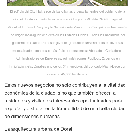
El edificio del City Hall, sede de las oficinas y departamentos del gobierno de la
ciudad donde los ciudadanos son atendidos por la Alcalde Christi Fraga; el
Vicealcalde Rafaél Piñeyro y la Comisionada Maureen Porras, primera funcionaria
de origen nicaragüense electa en los Estados Unidos. Todos los miembros del
gobierno de Ciudad Doral son jóvenes graduados universitarios en diversas
especialidades, con dos o más títulos profesionales: Abogados, Contadores,
Administradores de Em-presas, Administradores Públicos, Expertos en
Inmigración, etc. Doral es uno de los 34 municipios del condado Miami-Dade con
cerca de 45,000 habitantes.
Estos nuevos negocios no sólo contribuyen a la vitalidad
económica de la ciudad, sino que también ofrecen a
residentes y visitantes interesantes oportunidades para
explorar y disfrutar en la tranquilidad de una bella ciudad
de dimensiones humanas.
La arquitectura urbana de Doral