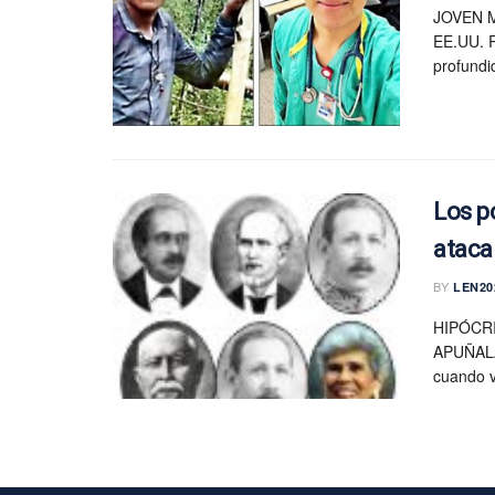
JOVEN 
EE.UU. R
profundi
Los p
ataca
BY
LEN20
HIPÓCR
APUÑALA
cuando vi