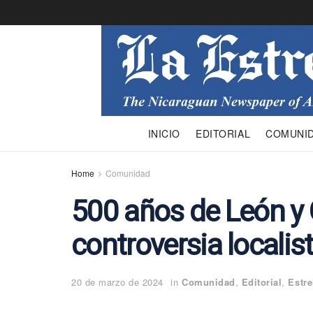
INICIO
EDITORIAL
COMUNI
Home
Comunidad
500 años de León y
controversia localis
20 de marzo de 2024
in
Comunidad
,
Editorial
,
Estre