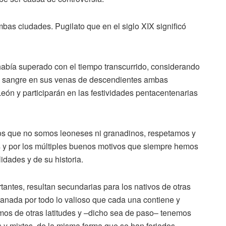
ambas ciudades. Pugilato que en el siglo XIX significó
bía superado con el tiempo transcurrido, considerando
on sangre en sus venas de descendientes ambas
ón y participarán en las festividades pentacentenarias
los que no somos leoneses ni granadinos, respetamos y
y por los múltiples buenos motivos que siempre hemos
lidades y de su historia.
tantes, resultan secundarias para los nativos de otras
anada por todo lo valioso que cada una contiene y
mos de otras latitudes y –dicho sea de paso– tenemos
 y mixtos, de la misma forma que se han forjados