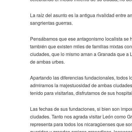
La raíz del asunto es la antigua rivalidad entre 
sangrientas guerras.
Pensábamos que ese antagonismo localista se ha
también que existen miles de familias mixtas c
ciudades, que lo mismo aman a Granada que a Le
de ambas urbes.
Apartando las diferencias fundacionales, todos 
admiramos la majestuosidad de ambas ciudades 
tenido para visitarlas, disfrutamos de sus hospita
Las fechas de sus fundaciones, si bien son impor
ciudades. Tanto nos agrada visitar León como Gr
representa para todos los nicaragüenses que so
queridos y grandes amigos granadinos, leoneses