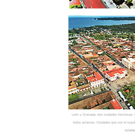
León y Granada, dos ciudades hermosas, ll
todos amamos. Ciudades que son el orgull
establ