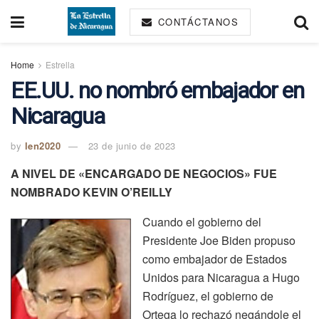
CONTÁCTANOS
Home
Estrella
EE.UU. no nombró embajador en
Nicaragua
by
len2020
23 de junio de 2023
A NIVEL DE «ENCARGADO DE NEGOCIOS» FUE
NOMBRADO KEVIN O’REILLY
Cuando el gobierno del
Presidente Joe Biden propuso
como embajador de Estados
Unidos para Nicaragua a Hugo
Rodríguez, el gobierno de
Ortega lo rechazó negándole el