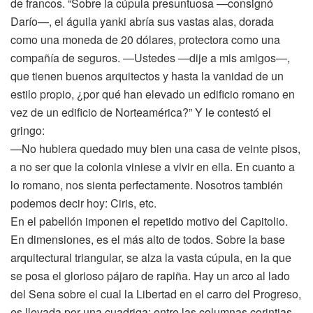
de francos. “Sobre la cúpula presuntuosa —consignó
Darío—, el águila yanki abría sus vastas alas, dorada
como una moneda de 20 dólares, protectora como una
compañía de seguros. —Ustedes —dije a mis amigos—,
que tienen buenos arquitectos y hasta la vanidad de un
estilo propio, ¿por qué han elevado un edificio romano en
vez de un edificio de Norteamérica?” Y le contestó el
gringo:
—No hubiera quedado muy bien una casa de veinte pisos,
a no ser que la colonia viniese a vivir en ella. En cuanto a
lo romano, nos sienta perfectamente. Nosotros también
podemos decir hoy: Ciris, etc.
En el pabellón imponen el repetido motivo del Capitolio.
En dimensiones, es el más alto de todos. Sobre la base
arquitectural triangular, se alza la vasta cúpula, en la que
se posa el glorioso pájaro de rapiña. Hay un arco al lado
del Sena sobre el cual la Libertad en el carro del Progreso,
es llevada por una cuadriga; entre las columnas corintias