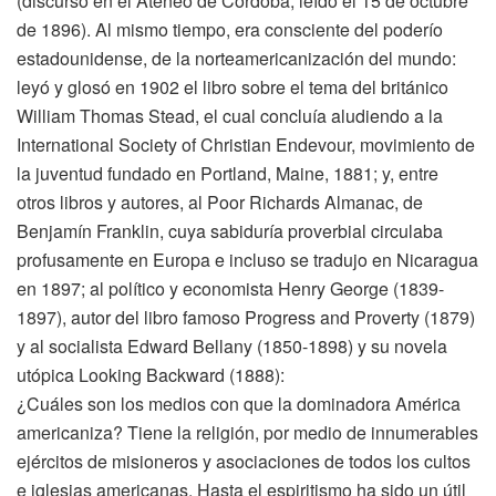
(discurso en el Ateneo de Córdoba, leído el 15 de octubre
de 1896). Al mismo tiempo, era consciente del poderío
estadounidense, de la norteamericanización del mundo:
leyó y glosó en 1902 el libro sobre el tema del británico
William Thomas Stead, el cual concluía aludiendo a la
International Society of Christian Endevour, movimiento de
la juventud fundado en Portland, Maine, 1881; y, entre
otros libros y autores, al Poor Richards Almanac, de
Benjamín Franklin, cuya sabiduría proverbial circulaba
profusamente en Europa e incluso se tradujo en Nicaragua
en 1897; al político y economista Henry George (1839-
1897), autor del libro famoso Progress and Proverty (1879)
y al socialista Edward Bellany (1850-1898) y su novela
utópica Looking Backward (1888):
¿Cuáles son los medios con que la dominadora América
americaniza? Tiene la religión, por medio de innumerables
ejércitos de misioneros y asociaciones de todos los cultos
e iglesias americanas. Hasta el espiritismo ha sido un útil