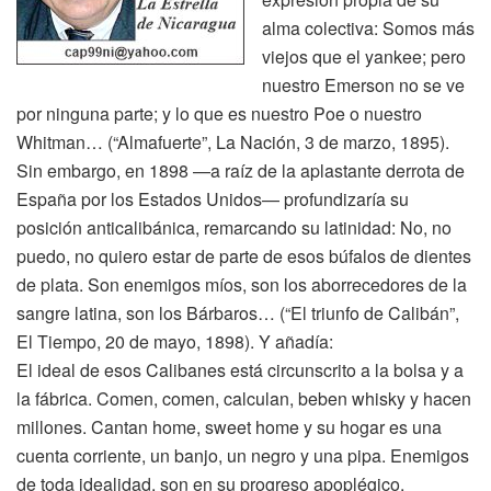
alma colectiva: Somos más
viejos que el yankee; pero
nuestro Emerson no se ve
por ninguna parte; y lo que es nuestro Poe o nuestro
Whitman… (“Almafuerte”, La Nación, 3 de marzo, 1895).
Sin embargo, en 1898 —a raíz de la aplastante derrota de
España por los Estados Unidos— profundizaría su
posición anticalibánica, remarcando su latinidad: No, no
puedo, no quiero estar de parte de esos búfalos de dientes
de plata. Son enemigos míos, son los aborrecedores de la
sangre latina, son los Bárbaros… (“El triunfo de Calibán”,
El Tiempo, 20 de mayo, 1898). Y añadía:
El ideal de esos Calibanes está circunscrito a la bolsa y a
la fábrica. Comen, comen, calculan, beben whisky y hacen
millones. Cantan home, sweet home y su hogar es una
cuenta corriente, un banjo, un negro y una pipa. Enemigos
de toda idealidad, son en su progreso apoplégico,