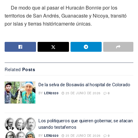
De modo que al pasar el Huracán Bonnie por los
territorios de San Andrés, Guanacaste y Nicoya, transitó
por islas y tierras históricamente únicas.
Related
Posts
De la selva de Bosawás al hospital de Colorado
BY
LEN2020
25 DE JUNIO DE 2026
0
Los politiqueros que quieren gobernar, se atacan
usando testaferros
BY
LEN2020
25 DE JUNIO DE 2026
0