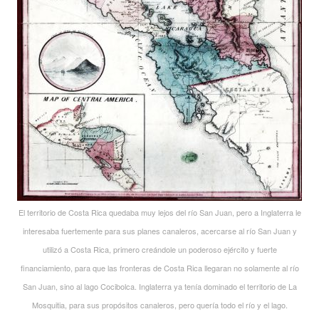
El territorio de Costa Rica quedaba muy lejos del río San Juan, pero a Inglaterra le
interesaba fuertemente para sus planes canaleros, acercarse al río San Juan y
utilizó a Costa Rica, primero creándole un poderoso ejército y fuerte
financiamiento, para que las fronteras de Costa Rica llegaran no solamente al río
San Juan, sino al lago Cocibolca. Inglaterra ya tenía dominado el territorio de La
Mosquitia, para sus propósitos canaleros, pero quería todo el río y el lago.