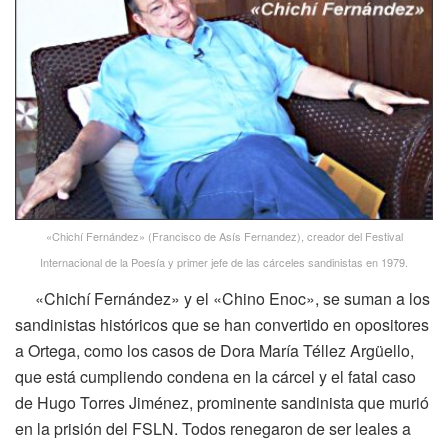
«Chichí Fernández» (Francisco de Asís Fernandez), creador del Festival
Internacional de la Poesía y primer jefe de las cárceles sandinistas en 1979.
«Chichí Fernández» y el «Chino Enoc», se suman a los
sandinistas históricos que se han convertido en opositores
a Ortega, como los casos de Dora María Téllez Argüello,
que está cumpliendo condena en la cárcel y el fatal caso
de Hugo Torres Jiménez, prominente sandinista que murió
en la prisión del FSLN. Todos renegaron de ser leales a