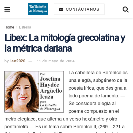
CONTÁCTANOS
Home
Estrella
Libex: La mitología grecolatina y
la métrica dariana
by
len2020
11 de mayo de 2024
La cabellera de Berenice es
una elegía, subgénero de la
poesía lírica, que designa a
todo poema de lamento. —
Se considera elegía al
poema compuesto en el
metro elegíaco, que alterna un verso hexámetro y otro
pentámetro—. Es un tema sobre Berenice II, (269 – 221 a.