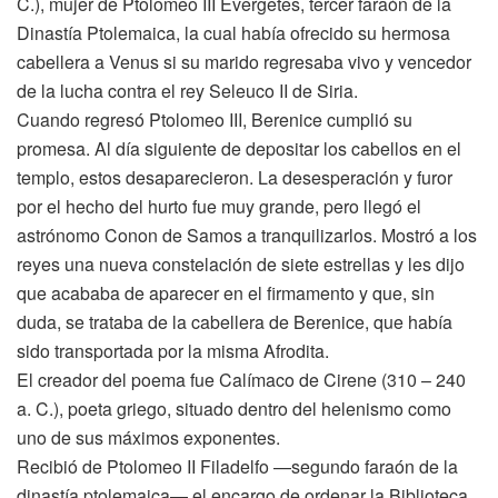
C.), mujer de Ptolomeo III Evergetes, tercer faraón de la
Dinastía Ptolemaica, la cual había ofrecido su hermosa
cabellera a Venus si su marido regresaba vivo y vencedor
de la lucha contra el rey Seleuco II de Siria.
Cuando regresó Ptolomeo III, Berenice cumplió su
promesa. Al día siguiente de depositar los cabellos en el
templo, estos desaparecieron. La desesperación y furor
por el hecho del hurto fue muy grande, pero llegó el
astrónomo Conon de Samos a tranquilizarlos. Mostró a los
reyes una nueva constelación de siete estrellas y les dijo
que acababa de aparecer en el firmamento y que, sin
duda, se trataba de la cabellera de Berenice, que había
sido transportada por la misma Afrodita.
El creador del poema fue Calímaco de Cirene (310 – 240
a. C.), poeta griego, situado dentro del helenismo como
uno de sus máximos exponentes.
Recibió de Ptolomeo II Filadelfo —segundo faraón de la
dinastía ptolemaica— el encargo de ordenar la Biblioteca