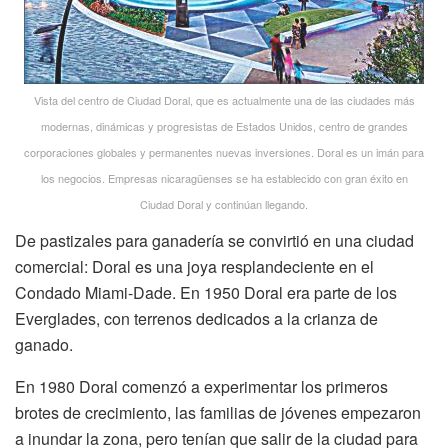
Vista del centro de Ciudad Doral, que es actualmente una de las ciudades más
modernas, dinámicas y progresistas de Estados Unidos, centro de grandes
corporaciones globales y permanentes nuevas inversiones. Doral es un imán para
los negocios. Empresas nicaragüenses se ha establecido con gran éxito en
Ciudad Doral y continúan llegando.
De pastizales para ganadería se convirtió en una ciudad
comercial: Doral es una joya resplandeciente en el
Condado Miami-Dade. En 1950 Doral era parte de los
Everglades, con terrenos dedicados a la crianza de
ganado.
En 1980 Doral comenzó a experimentar los primeros
brotes de crecimiento, las familias de jóvenes empezaron
a inundar la zona, pero tenían que salir de la ciudad para