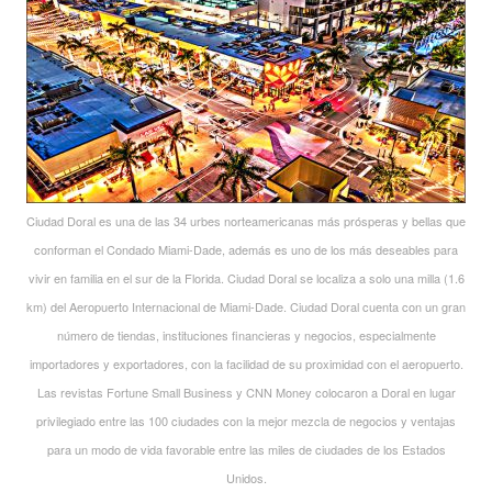
Ciudad Doral es una de las 34 urbes norteamericanas más prósperas y bellas que
conforman el Condado Miami-Dade, además es uno de los más deseables para
vivir en familia en el sur de la Florida. Ciudad Doral se localiza a solo una milla (1.6
km) del Aeropuerto Internacional de Miami-Dade. Ciudad Doral cuenta con un gran
número de tiendas, instituciones financieras y negocios, especialmente
importadores y exportadores, con la facilidad de su proximidad con el aeropuerto.
Las revistas Fortune Small Business y CNN Money colocaron a Doral en lugar
privilegiado entre las 100 ciudades con la mejor mezcla de negocios y ventajas
para un modo de vida favorable entre las miles de ciudades de los Estados
Unidos.