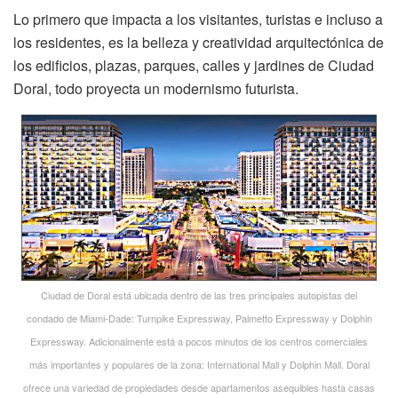
Lo primero que impacta a los visitantes, turistas e incluso a
los residentes, es la belleza y creatividad arquitectónica de
los edificios, plazas, parques, calles y jardines de Ciudad
Doral, todo proyecta un modernismo futurista.
Ciudad de Doral está ubicada dentro de las tres principales autopistas del
condado de Miami-Dade: Turnpike Expressway, Palmetto Expressway y Dolphin
Expressway. Adicionalmente está a pocos minutos de los centros comerciales
más importantes y populares de la zona: International Mall y Dolphin Mall. Doral
ofrece una variedad de propiedades desde apartamentos asequibles hasta casas