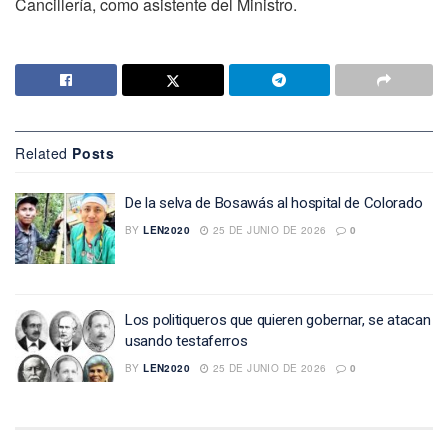
Cancillería, como asistente del Ministro.
Related
Posts
De la selva de Bosawás al hospital de Colorado
BY
LEN2020
25 DE JUNIO DE 2026
0
Los politiqueros que quieren gobernar, se atacan
usando testaferros
BY
LEN2020
25 DE JUNIO DE 2026
0