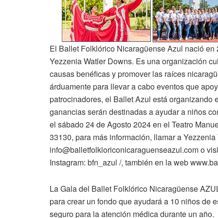
El Ballet Folklórico Nicaragüense Azul nació en 
Yezzenia Watler Downs. Es una organización cultu
causas benéficas y promover las raíces nicaragü
árduamente para llevar a cabo eventos que apoy
patrocinadores, el Ballet Azul está organizando 
ganancias serán destinadas a ayudar a niños co
el sábado 24 de Agosto 2024 en el Teatro Manuel
33130, para más información, llamar a Yezzenia W
info@balletfolkloriconicaraguenseazul.com o vi
Instagram: bfn_azul /, también en la web www.b
La Gala del Ballet Folklórico Nicaragüense AZU
para crear un fondo que ayudará a 10 niños de e
seguro para la atención médica durante un año.