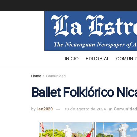
INICIO
EDITORIAL
COMUNI
Home
Comunidad
Ballet Folklórico N
by
len2020
18 de agosto de 2024
in
Comunida