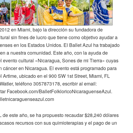
2012 en Miami, bajo la dirección su fundadora de
ral sin fines de lucro que tiene como objetivo ayudar a
enses en los Estados Unidos. El Ballet Azul ha trabajado
en a nuestra comunidad. Este año, con la ayuda de
el evento cultural «Nicaragua, Sones de mi Tierra» cuyas
n cáncer en Nicaragua. El evento está programado para
 Artime, ubicado en el 900 SW 1st Street, Miami, FL
atler, teléfono 3057873178, escribir al email:
sitar Facebook.com/BalletFolkloricoNicaraguenseAzul.
alletnicaraguenseazul.com
L de este año, se ha propuesto recaudar $28,240 dólares
scasos recursos con sus quimioterapias y el pago de un