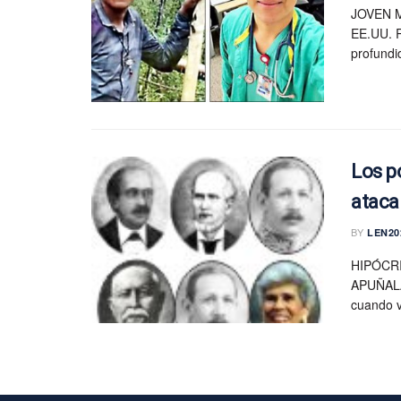
JOVEN 
EE.UU. R
profundi
Los p
ataca
BY
LEN20
HIPÓCR
APUÑALA
cuando vi