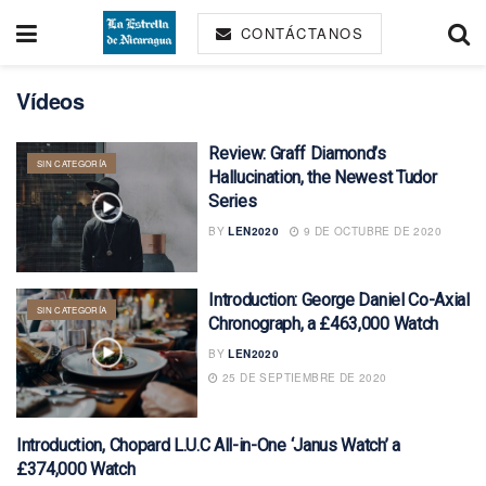
CONTÁCTANOS
Vídeos
Review: Graff Diamond’s
SIN CATEGORÍA
Hallucination, the Newest Tudor
Series
BY
LEN2020
9 DE OCTUBRE DE 2020
Introduction: George Daniel Co-Axial
SIN CATEGORÍA
Chronograph, a £463,000 Watch
BY
LEN2020
25 DE SEPTIEMBRE DE 2020
Introduction, Chopard L.U.C All-in-One ‘Janus Watch’ a
SIN CATEGORÍA
£374,000 Watch