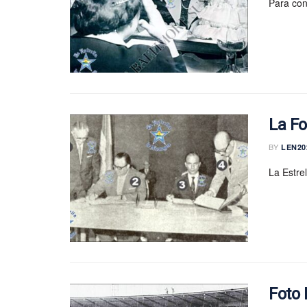
Para con
La Fo
BY
LEN20
La Estre
Foto 