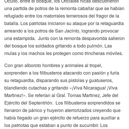
Oculto, entre el bosque, los Oficiales nicas descubrieron
una partida de potros de la remonta caballar que se habían
refugiado entre los matorrales temerosos del fragor de la
batalla. Los patriotas iniciaron su ataque por la retaguardia
arreando a los potros de San Jacinto, logrando provocar
una estampida. Junto con la remonta despavorida salieron
del bosque los soldados gritando a todo pulmón. Las
mulas y los machos les protegen como trincheras móviles.
Con gran alboroto hombres y animales al tropel,
sorprenden a los filibusteros atacando con pasión y furia
su retaguardia, disparando sus pistolas y guatuseros,
blandiendo cutachas y gritando «¡Viva Nicaragua! ¡Viva
Martinez!». Se referían al Gral. Tomas Martinez, Jefe del
Ejército del Septentrión. Los filibusteros sorprendidos se
llenaron de pánico y huyeron aterrorizados creyendo que
había llegado un gran ejército de refuerzo para auxiliar a
los patriotas que estaban a punto de sucumbir. Los