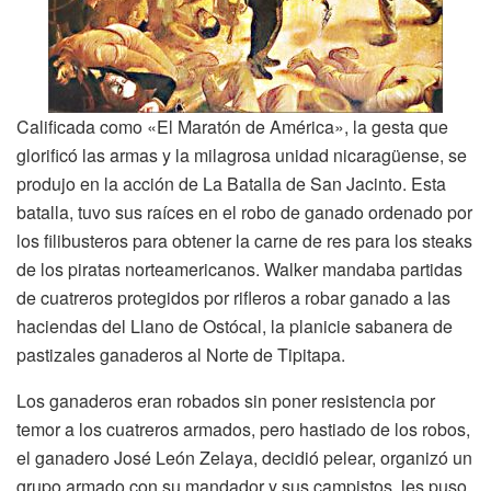
Calificada como «El Maratón de América», la gesta que
glorificó las armas y la milagrosa unidad nicaragüense, se
produjo en la acción de La Batalla de San Jacinto. Esta
batalla, tuvo sus raíces en el robo de ganado ordenado por
los filibusteros para obtener la carne de res para los steaks
de los piratas norteamericanos. Walker mandaba partidas
de cuatreros protegidos por rifleros a robar ganado a las
haciendas del Llano de Ostócal, la planicie sabanera de
pastizales ganaderos al Norte de Tipitapa.
Los ganaderos eran robados sin poner resistencia por
temor a los cuatreros armados, pero hastiado de los robos,
el ganadero José León Zelaya, decidió pelear, organizó un
grupo armado con su mandador y sus campistos, les puso