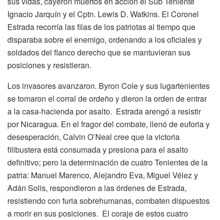
sus vidas, cayeron muertos en acción el Sub Teniente
Ignacio Jarquín y el Cptn. Lewis D. Watkins. El Coronel
Estrada recorría las filas de los patriotas al tiempo que
disparaba sobre el enemigo, ordenando a los oficiales y
soldados del flanco derecho que se mantuvieran sus
posiciones y resistieran.
Los invasores avanzaron. Byron Cole y sus lugartenientes
se tomaron el corral de ordeño y dieron la orden de entrar
a la casa-hacienda por asalto. Estrada arengó a resistir
por Nicaragua. En el fragor del combate, llenó de euforia y
desesperación, Calvin O’Neal cree que la victoria
filibustera está consumada y presiona para el asalto
definitivo; pero la determinación de cuatro Tenientes de la
patria: Manuel Marenco, Alejandro Eva, Miguel Vélez y
Adán Solis, respondieron a las órdenes de Estrada,
resistiendo con furia sobrehumanas, combaten dispuestos
a morir en sus posiciones. El coraje de estos cuatro