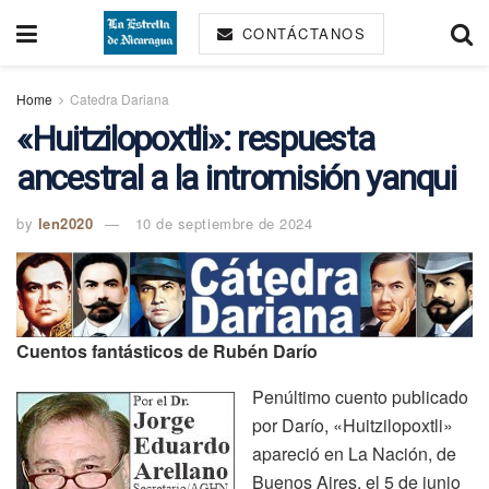
CONTÁCTANOS
Home
Catedra Dariana
«Huitzilopoxtli»: respuesta
ancestral a la intromisión yanqui
by
len2020
10 de septiembre de 2024
Cuentos fantásticos de Rubén Darío
Penúltimo cuento publicado
por Darío, «Huitzilopoxtli»
apareció en La Nación, de
Buenos Aires, el 5 de junio