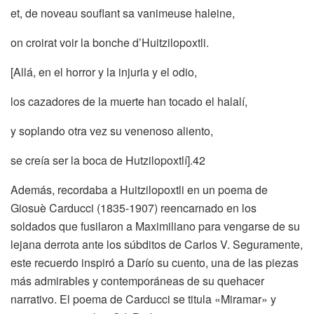
et, de noveau souflant sa vanimeuse haleine,
on croirat voir la bonche d’Huitzilopoxtli.
[Allá, en el horror y la injuria y el odio,
los cazadores de la muerte han tocado el halalí,
y soplando otra vez su venenoso aliento,
se creía ser la boca de Hutzilopoxtlí].42
Además, recordaba a Huitzilopoxtli en un poema de
Giosuè Carducci (1835-1907) reencarnado en los
soldados que fusilaron a Maximiliano para vengarse de su
lejana derrota ante los súbditos de Carlos V. Seguramente,
este recuerdo inspiró a Darío su cuento, una de las piezas
más admirables y contemporáneas de su quehacer
narrativo. El poema de Carducci se titula «Miramar» y